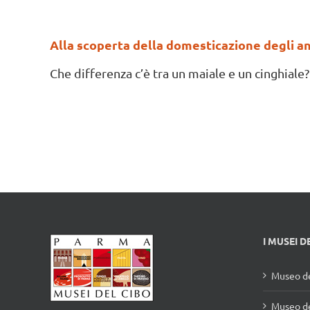
Alla scoperta della domesticazione degli an
Che differenza c’è tra un maiale e un cinghiale? E
I MUSEI D
Museo de
Museo de