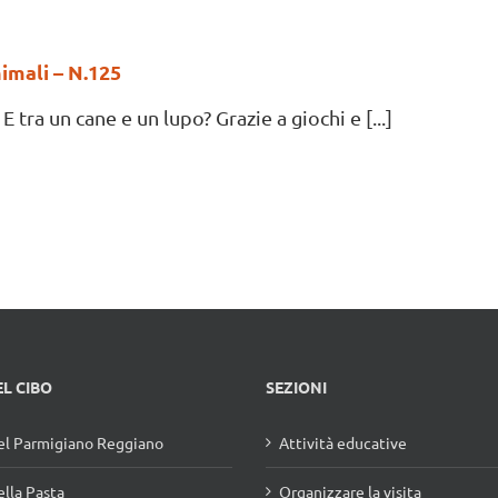
imali – N.125
 tra un cane e un lupo? Grazie a giochi e [...]
EL CIBO
SEZIONI
l Parmigiano Reggiano
Attività educative
lla Pasta
Organizzare la visita