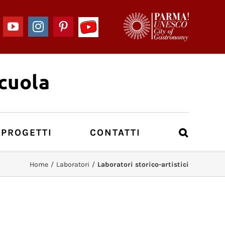
YouTube
acebook
YouTube
Instagram
Pinterest
-
I
Musei
del
cuola
Cibo
per
la
Scuola
 PROGETTI
CONTATTI
Home
/
Laboratori
/
Laboratori storico-artistici