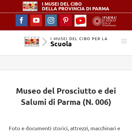
I MUSEI DEL
CIBO
DELLA PROVINCIA DI PARMA
YouTube
Facebook
YouTube
Instagram
Pinterest
-
I
Musei
I MUSEI DEL CIBO PER LA
Scuola
del
Cibo
per
la
Scuola
Museo del Prosciutto e dei
Salumi di Parma (N. 006)
Foto e documenti storici, attrezzi, macchinari e