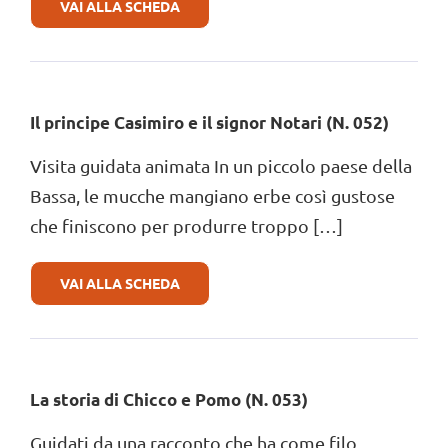
DI
VAI ALLA SCHEDA
MUSEO
DEL
POMODORO
E
MUSEO
DELLA
Il principe Casimiro e il signor Notari (N. 052)
PASTA
(N.
051)
Visita guidata animata In un piccolo paese della
Bassa, le mucche mangiano erbe così gustose
che finiscono per produrre troppo […]
DI
VAI ALLA SCHEDA
IL
PRINCIPE
CASIMIRO
E
IL
SIGNOR
La storia di Chicco e Pomo (N. 053)
NOTARI
(N.
052)
Guidati da una racconto che ha come filo