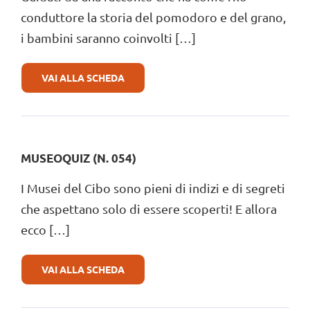
conduttore la storia del pomodoro e del grano,
i bambini saranno coinvolti […]
DI
VAI ALLA SCHEDA
LA
STORIA
DI
CHICCO
E
POMO
MUSEOQUIZ (N. 054)
(N.
053)
I Musei del Cibo sono pieni di indizi e di segreti
che aspettano solo di essere scoperti! E allora
ecco […]
DI
VAI ALLA SCHEDA
MUSEOQUIZ
(N.
054)