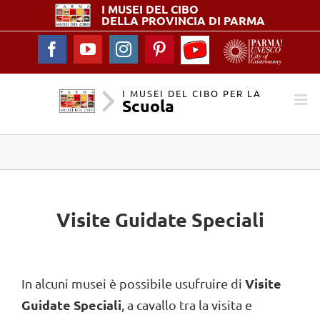
I MUSEI DEL
CIBO
DELLA PROVINCIA DI PARMA
YouTube
Facebook
YouTube
Instagram
Pinterest
-
I
Musei
I MUSEI DEL CIBO PER LA
Scuola
del
Cibo
per
la
Scuola
Visite Guidate Speciali
Visite
In alcuni musei è possibile usufruire di
Guidate Speciali
, a cavallo tra la visita e