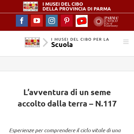
I MUSEI DEL
CIBO
DELLA PROVINCIA DI PARMA
YouTube
Facebook
YouTube
Instagram
Pinterest
-
I
Musei
I MUSEI DEL CIBO PER LA
Scuola
del
Cibo
per
la
Scuola
L’avventura di un seme
accolto dalla terra – N.117
Esperienze per comprendere il ciclo vitale di una