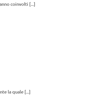
no coinvolti [...]
]
te la quale [...]