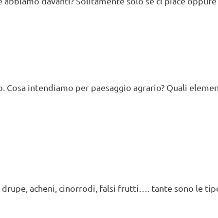
bbiamo davanti? Solitamente solo se ci piace oppure no 
o. Cosa intendiamo per paesaggio agrario? Quali eleme
upe, acheni, cinorrodi, falsi frutti…. tante sono le tipol