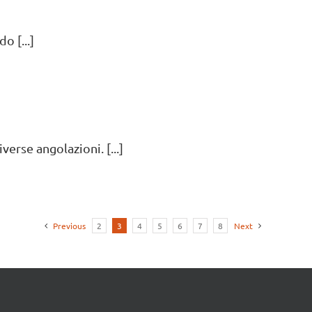
o [...]
erse angolazioni. [...]
Previous
2
3
4
5
6
7
8
Next