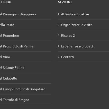
EL CIBO
SEZIONI
l Parmigiano Reggiano
Attività educative
lla Pasta
Organizzare la visita
el Pomodoro
Risorse 2
l Prosciutto di Parma
Esperienze e progetti
l Vino
Contatti
l Salame Felino
l Culatello
l Fungo Porcino di Borgotaro
l Tartufo di Fragno