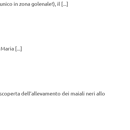
ico in zona golenale!), il [...]
aria [...]
scoperta dell’allevamento dei maiali neri allo