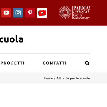
YouTube
acebook
YouTube
Instagram
Pinterest
-
I
Musei
del
cuola
Cibo
per
la
Scuola
 PROGETTI
CONTATTI
Home
/
Attività per le scuole