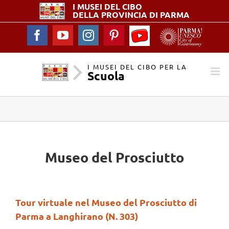
I MUSEI DEL
CIBO
DELLA PROVINCIA DI PARMA
YouTube
Facebook
YouTube
Instagram
Pinterest
-
I
Musei
I MUSEI DEL CIBO PER LA
Scuola
del
Cibo
per
la
Scuola
Museo del Prosciutto
Tour virtuale nel Museo del Prosciutto di
Parma a Langhirano (N. 303)