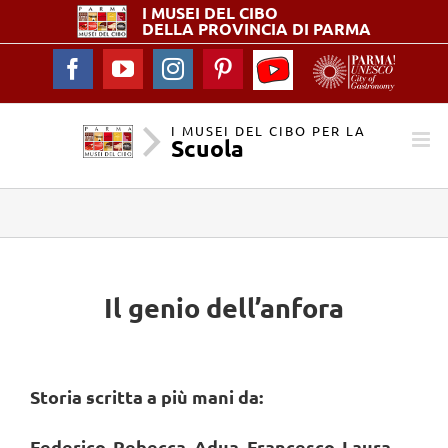
I MUSEI DEL
CIBO
DELLA PROVINCIA DI PARMA
YouTube
Facebook
YouTube
Instagram
Pinterest
-
I
Musei
I MUSEI DEL CIBO PER LA
Scuola
del
Cibo
per
la
Scuola
Il genio dell’anfora
Storia scritta a più mani da:
Federico, Rebecca, Adua, Francesco, Laura,